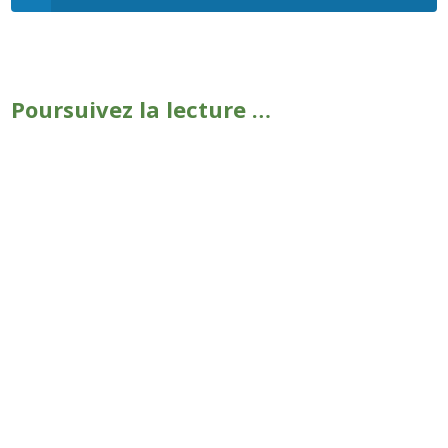
Poursuivez la lecture …
Le 5 mai 2023 c'est donc le jour du dépassement, cela
signifie que la France a consommé l'ensemble des
ressources que la nature met un an à produire et à
renouveler. Pour comprendre le calcul :...