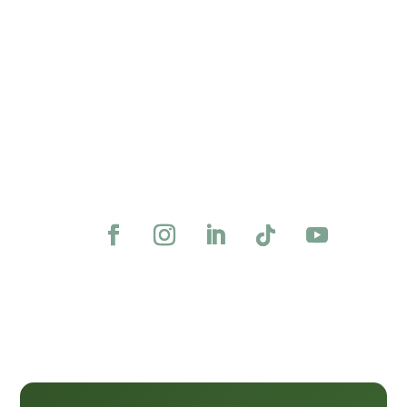
Il y a quelques mois je proposais un article sur la
vaisselle écologique, où je te parlais de voyeurisme,
de hérissons, de senteurs artificielles et de tensio-
actifs ! https://www.greenmemore.fr/vaisselle-
ecologique Pourquoi passer à une vaisselle quasi...