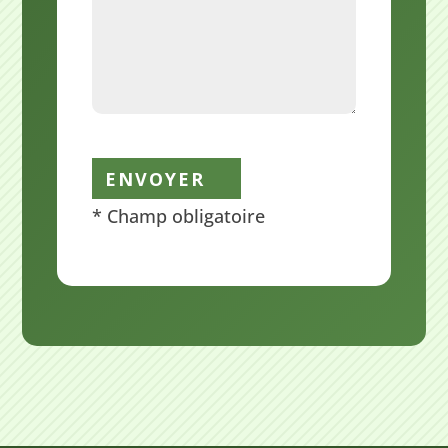
Veuillez laisser ce champ vide.
ENVOYER
* Champ obligatoire