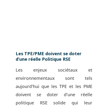
Les TPE/PME doivent se doter
5 
d’une réelle Politique RSE
en
Les enjeux sociétaux et
Le
environnementaux sont tels
dé
aujourd'hui que les TPE et les PME
Fr
doivent se doter d'une réelle
re
politique RSE solide qui leur
à 