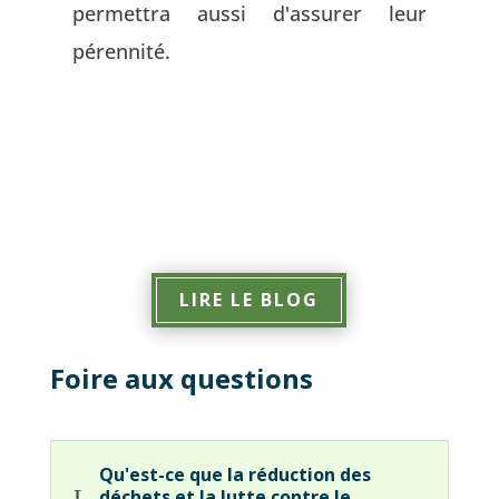
permettra aussi d'assurer leur
c
pérennité.
ht
de
Pe
du
LIRE LE BLOG
Foire aux questions
Qu'est-ce que la réduction des
L
déchets et la lutte contre le