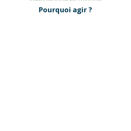
Pourquoi agir ?
Informer
Envie d’un seul point d’entrée pour avoir
les bonnes informations pour
comprendre les enjeux climatiques
et
pour agir ?