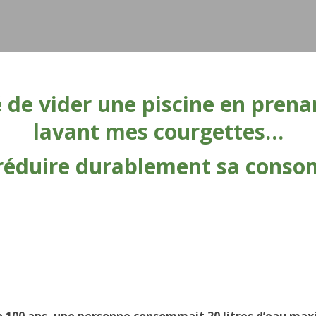
é de vider une piscine en pren
lavant mes courgettes…
éduire durablement sa
conso
y a 100 ans, une personne consommait
20 litres d’eau ma