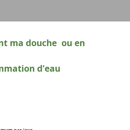
ant ma douche ou en
mmation
d’eau
ximum par jour,