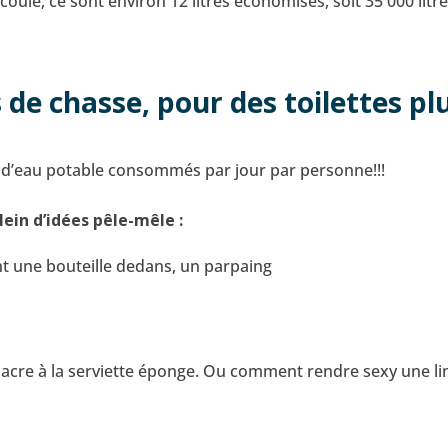
coule, ce sont environ 12 litres économisés, soit 35 000 lit
 de chasse, pour des toilettes pl
es d’eau potable consommés par jour par personne!!!
ein d’idées pêle-mêle :
nt une bouteille dedans, un parpaing
sacre à la serviette éponge. Ou comment rendre sexy une li