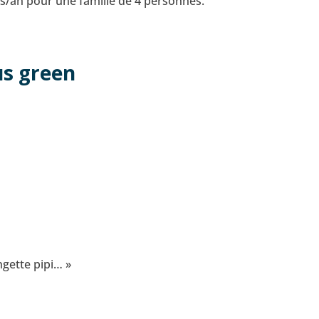
res/an pour une famille de 4 personnes.
us green
ngette pipi… »